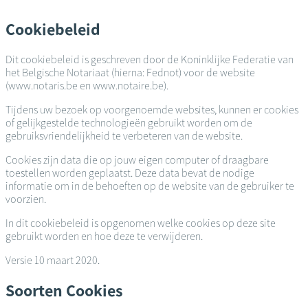
Overslaan
en
Cookiebeleid
naar
de
Dit cookiebeleid is geschreven door de Koninklijke Federatie van
inhoud
het Belgische Notariaat (hierna: Fednot) voor de website
gaan
(www.notaris.be en www.notaire.be).
Tijdens uw bezoek op voorgenoemde websites, kunnen er cookies
of gelijkgestelde technologieën gebruikt worden om de
gebruiksvriendelijkheid te verbeteren van de website.
Cookies zijn data die op jouw eigen computer of draagbare
toestellen worden geplaatst. Deze data bevat de nodige
informatie om in de behoeften op de website van de gebruiker te
voorzien.
In dit cookiebeleid is opgenomen welke cookies op deze site
gebruikt worden en hoe deze te verwijderen.
Versie 10 maart 2020.
Soorten Cookies